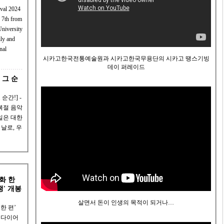
ival 2024
 7th from
niversity
nal
시카고한국전통예술원과 시카고한국무용단의 시카고 땡스기빙
데이 퍼레이드
 그 순
복절 음악
날로, 우
화 한
쟁' 개봉
살면서 돈이 인생의 목적이 되거나…
한 편’
봉 다이어