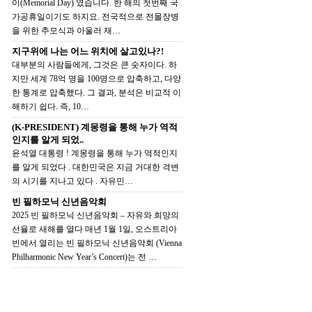
이(Memorial Day) 였습니다. 한 해의 첫번째 국
가공휴일이기도 하지요. 전국적으로 전몰장병
을 위한 추모식과 아울러 재…
지구위에 나는 어느 위치에 살고있나?!
대부분의 사람들에게, 그것은 큰 숫자이다. 하
지만 세계 78억 명을 100명으로 압축하고, 다양
한 통계로 압축했다. 그 결과, 분석은 비교적 이
해하기 쉽다. 즉, 10…
(K-PRESIDENT) 계몽령을 통해 누가 역적
인지를 알게 되었..
윤석열 대통령 ! 계몽령을 통해 누가 역적인지
를 알게 되었다 . 대한민국은 지금 거대한 격변
의 시기를 지나고 있다 . 자유민…
빈 필하모닉 신년음악회
2025 빈 필하모닉 신년음악회 – 자유와 희망의
선율로 새해를 열다 매년 1월 1일, 오스트리아
빈에서 열리는 빈 필하모닉 신년음악회 (Vienna
Philharmonic New Year’s Concert)는 전 …