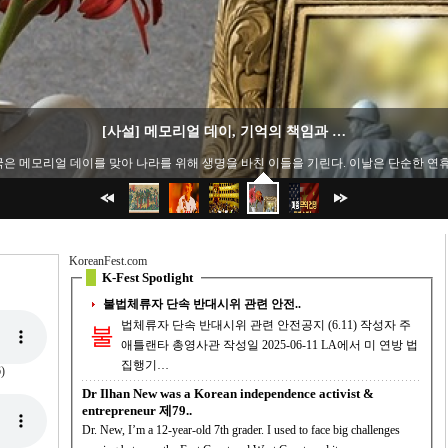
미중 무역 전쟁, 진짜 승자는 누구인…
은 단순한 경제 갈등을 넘어 글로벌 질서를 재편하는 게임이 되고 있습니다. 백악관은 최
KoreanFest.com
K-Fest Spotlight
불법체류자 단속 반대시위 관련 안전..
법체류자 단속 반대시위 관련 안전공지 (6.11) 작성자 주
불
애틀랜타 총영사관 작성일 2025-06-11 LA에서 미 연방 법
집행기…
)
Dr Ilhan New was a Korean independence activist &
entrepreneur 제79..
Dr. New, I’m a 12-year-old 7th grader. I used to face big challenges