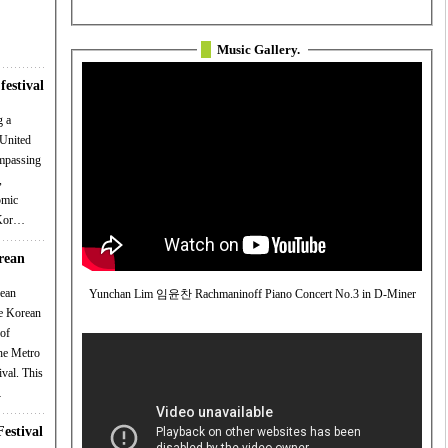
Music Gallery.
festival
g a
 United
ompassing
,
omic
e Kor…
rean
Yunchan Lim 임윤찬 Rachmaninoff Piano Concert No.3 in D-Miner
e Korean
of
the Metro
ival. This
…
estival