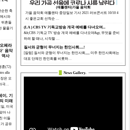
(애틀랜타)가을 음악회
단순한 축
가을 음악회 애틀랜타 중앙일보 기사 2021 러브콘서트 10/10 4
시 좋은교회 선착순 …
를 뒤흔들
(LA ) CBS TV 기독교방송 개국 예배를 다녀오며...
&lt;CBS 기독교 TV 방송 개국 예배를 다녀오며&gt; 무엇을 준비
하려 할 때나, 시작할 …
 오페라
질서와 균형이 무너지는 한인사회.....!
라’ 음악
[칼럼] 질서와 균형이 무너지는 한인사회,,,,, 미주 한인사회에는
년 역사
대표 단체인 한인회를 비롯하…
훈(72)
 alla
News Gallery.
극장은 오
페라극…
데이, 기
의 미래
일, 미국
맞아 나
친 이들
회가 공유