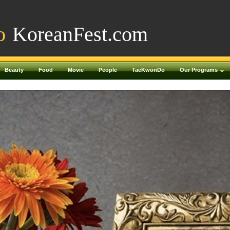
o
KoreanFest.com
Beauty
Food
Movie
People
TaeKwonDo
Our Programs