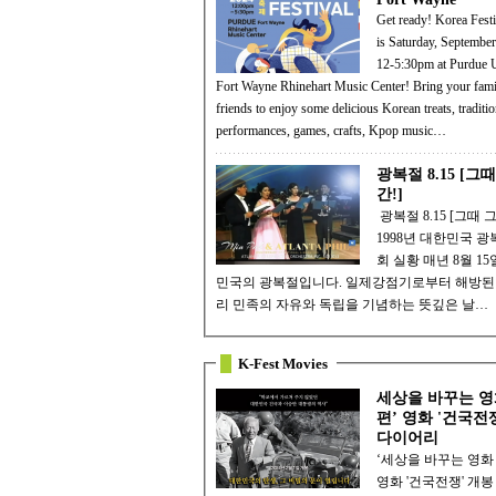
Get ready! Korea Fest
is Saturday, September
12-5:30pm at Purdue U
Fort Wayne Rhinehart Music Center! Bring your family and
friends to enjoy some delicious Korean treats, traditio
performances, games, crafts, Kpop music…
광복절 8.15 [그때
간!]
️ 광복절 8.15 [그때 그 순간!] -
1998년 대한민국 광
회 실황 매년 8월 15일은 대한
민국의 광복절입니다. 일제강점기로부터 해방된 
리 민족의 자유와 독립을 기념하는 뜻깊은 날…
K-Fest Movies
세상을 바꾸는 영
편’ 영화 '건국전
다이어리
‘세상을 바꾸는 영화 
영화 '건국전쟁' 개