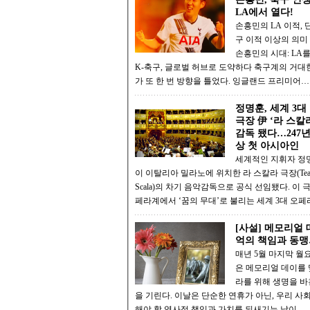
LA에서 열다!
손흥민의 LA 이적, 
구 이적 이상의 의미 메시와
손흥민의 시대: LA
K-축구, 글로벌 허브로 도약하다 축구계의 거대한 물줄기
가 또 한 번 방향을 틀었다. 잉글랜드 프리미어…
정명훈, 세계 3대
극장 伊 ‘라 스칼
감독 됐다…247
상 첫 아시아인
세계적인 지휘자 정명
이 이탈리아 밀라노에 위치한 라 스칼라 극장(Teatro
Scala)의 차기 음악감독으로 공식 선임됐다. 이 
페라계에서 ‘꿈의 무대’로 불리는 세계 3대 오
[사설] 메모리얼 
억의 책임과 동맹
매년 5월 마지막 월요
은 메모리얼 데이를 
라를 위해 생명을 바
을 기린다. 이날은 단순한 연휴가 아닌, 우리 사
해야 할 역사적 책임과 가치를 되새기는 날이…