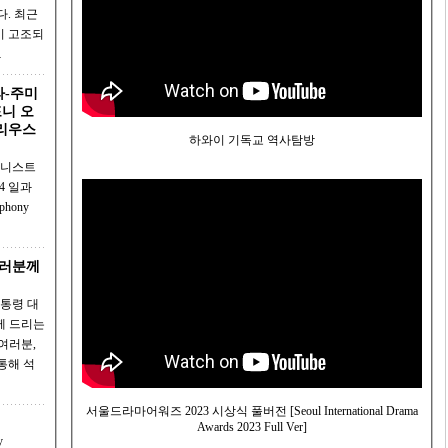
이 고조되
…
라라-주미
포니 오
리우스
하와이 기독교 역사탐방
여러분께
령 대
께 드리는
서울드라마어워즈 2023 시상식 풀버전 [Seoul International Drama
!
Awards 2023 Full Ver]
y