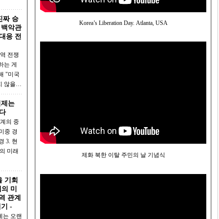
진짜 승
Korea’s Liberation Day. Atlanta, USA
– 백악관
대응 전
무역 전쟁
하는 게
해 "미국
지 않을…
이제는
다
관계의 중
 현
제화 북한 이탈 주민의 날 기념식
을 기회
제의 미
기 -
계는 오랜