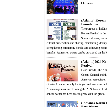
Christmas.
(Atlanta) Korean 
Foundation
The purpose of holdin
Korean Festival in the
States is diverse, enc
cultural preservation and sharing, maintaining identity
strengthening community bonds, and achieving econ
benefits. Admission tickets can be purchased on th
(Atlanta)2024 Ko
Festival
Dear Friends, The Korean
Consul General and th
American Association 
Greater Atlanta cordially invite you and everyone in 
Atlanta to join us in celebrating the 2024 Korean Fest
annual events has been able to grow with the gracio
(Indiana) Koran F
Fort Wayne