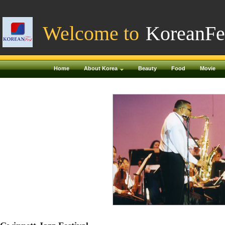
Welcome to
KoreanFe
Home
About Korea
Beauty
Food
Movie