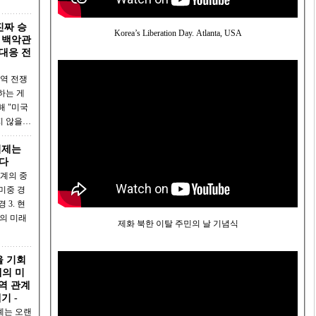
진짜 승
Korea’s Liberation Day. Atlanta, USA
– 백악관
대응 전
무역 전쟁
하는 게
해 "미국
지 않을…
이제는
다
관계의 중
 현
제화 북한 이탈 주민의 날 기념식
을 기회
제의 미
기 -
계는 오랜