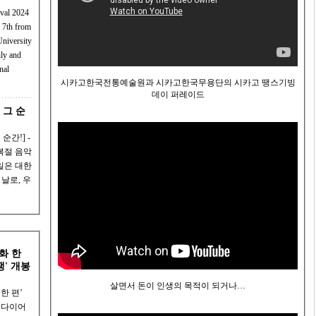
ival 2024
 7th from
niversity
nal
시카고한국전통예술원과 시카고한국무용단의 시카고 땡스기빙
데이 퍼레이드
 그 순
복절 음악
날로, 우
화 한
쟁' 개봉
살면서 돈이 인생의 목적이 되거나…
한 편’
봉 다이어