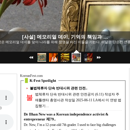
미중 무역 전쟁, 진짜 승자는 누구인…
은 단순한 경제 갈등을 넘어 글로벌 질서를 재편하는 게임이 되고 있습니다. 백악관은 최
KoreanFest.com
K-Fest Spotlight
불법체류자 단속 반대시위 관련 안전..
법체류자 단속 반대시위 관련 안전공지 (6.11) 작성자 주
불
애틀랜타 총영사관 작성일 2025-06-11 LA에서 미 연방 법
집행기…
)
Dr Ilhan New was a Korean independence activist &
entrepreneur 제79..
Dr. New, I’m a 12-year-old 7th grader. I used to face big challenges