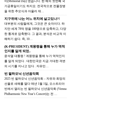
이(Memorial Day) 였습니다. 한 해의 첫번째 국
가공휴일이기도 하지요. 전국적으로 전몰장병
을 위한 추모식과 아울러 재…
지구위에 나는 어느 위치에 살고있나?!
대부분의 사람들에게, 그것은 큰 숫자이다. 하
지만 세계 78억 명을 100명으로 압축하고, 다양
한 통계로 압축했다. 그 결과, 분석은 비교적 이
해하기 쉽다. 즉, 10…
(K-PRESIDENT) 계몽령을 통해 누가 역적
인지를 알게 되었..
윤석열 대통령 ! 계몽령을 통해 누가 역적인지
를 알게 되었다 . 대한민국은 지금 거대한 격변
의 시기를 지나고 있다 . 자유민…
빈 필하모닉 신년음악회
2025 빈 필하모닉 신년음악회 – 자유와 희망의
선율로 새해를 열다 매년 1월 1일, 오스트리아
빈에서 열리는 빈 필하모닉 신년음악회 (Vienna
Philharmonic New Year’s Concert)는 전 …