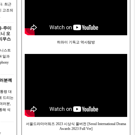
이 고조되
…
라라-주미
포니 오
리우스
하와이 기독교 역사탐방
여러분께
령 대
께 드리는
서울드라마어워즈 2023 시상식 풀버전 [Seoul International Drama
!
Awards 2023 Full Ver]
y