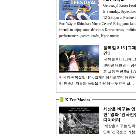
Get ready! Korea Fest
is Saturday, September
12-5:30pm at Purdue U
Fort Wayne Rhinehart Music Center! Bring your family and
friends to enjoy some delicious Korean treats, traditio
performances, games, crafts, Kpop music…
광복절 8.15 [그때
간!]
️ 광복절 8.15 [그때 그 순간!] -
1998년 대한민국 광
회 실황 매년 8월 15일은 대한
민국의 광복절입니다. 일제강점기로부터 해방된 
리 민족의 자유와 독립을 기념하는 뜻깊은 날…
K-Fest Movies
세상을 바꾸는 영
편’ 영화 '건국전
다이어리
‘세상을 바꾸는 영화 
영화 '건국전쟁' 개