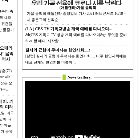
(애틀랜타)가을 음악회
단순한 축
가을 음악회 애틀랜타 중앙일보 기사 2021 러브콘서트 10/10 4
시 좋은교회 선착순 …
를 뒤흔들
(LA ) CBS TV 기독교방송 개국 예배를 다녀오며...
&lt;CBS 기독교 TV 방송 개국 예배를 다녀오며&gt; 무엇을 준비
하려 할 때나, 시작할 …
 오페라
질서와 균형이 무너지는 한인사회.....!
라’ 음악
[칼럼] 질서와 균형이 무너지는 한인사회,,,,, 미주 한인사회에는
년 역사
대표 단체인 한인회를 비롯하…
훈(72)
 alla
News Gallery.
극장은 오
페라극…
데이, 기
의 미래
일, 미국
맞아 나
친 이들
회가 공유