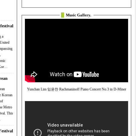
Music Gallery.
festival
g a
 United
ompassing
,
omic
e Kor…
rean
Yunchan Lim 임윤찬 Rachmaninoff Piano Concert No.3 in D-Miner
e Korean
of
the Metro
ival. This
…
estival