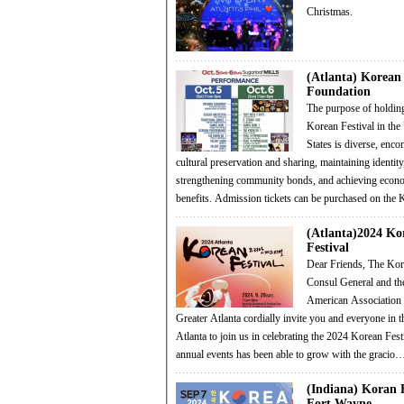
Christmas.
(Atlanta) Korean 
Foundation
The purpose of holdin
Korean Festival in the
States is diverse, enc
cultural preservation and sharing, maintaining identity
strengthening community bonds, and achieving econ
benefits. Admission tickets can be purchased on th
(Atlanta)2024 Ko
Festival
Dear Friends, The Korean
Consul General and th
American Association 
Greater Atlanta cordially invite you and everyone in 
Atlanta to join us in celebrating the 2024 Korean Fest
annual events has been able to grow with the gracio
(Indiana) Koran F
Fort Wayne