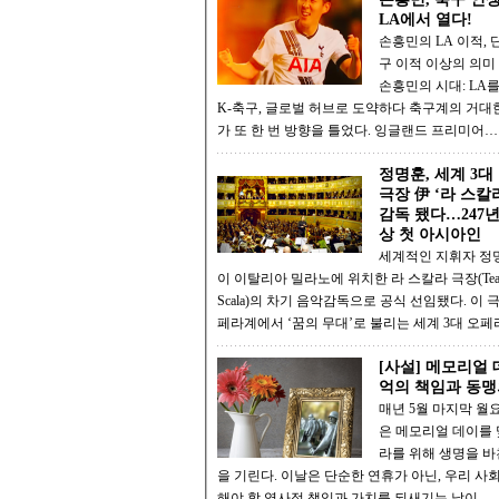
LA에서 열다!
손흥민의 LA 이적, 
구 이적 이상의 의미 메시와
손흥민의 시대: LA
K-축구, 글로벌 허브로 도약하다 축구계의 거대한 물줄기
가 또 한 번 방향을 틀었다. 잉글랜드 프리미어…
정명훈, 세계 3대
극장 伊 ‘라 스칼
감독 됐다…247
상 첫 아시아인
세계적인 지휘자 정명
이 이탈리아 밀라노에 위치한 라 스칼라 극장(Teatro
Scala)의 차기 음악감독으로 공식 선임됐다. 이 
페라계에서 ‘꿈의 무대’로 불리는 세계 3대 오
[사설] 메모리얼 
억의 책임과 동맹
매년 5월 마지막 월요
은 메모리얼 데이를 
라를 위해 생명을 바
을 기린다. 이날은 단순한 연휴가 아닌, 우리 사
해야 할 역사적 책임과 가치를 되새기는 날이…