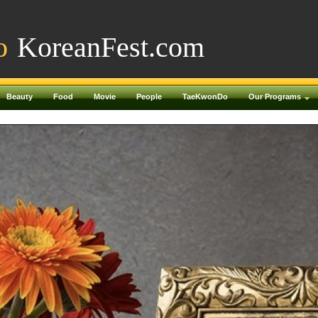
o
KoreanFest.com
Beauty
Food
Movie
People
TaeKwonDo
Our Programs