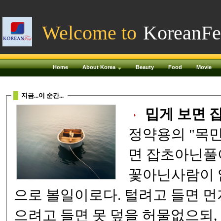
Welcome to
KoreanFe
Home
About Korea
Beauty
Food
Movie
지금...이 순간...
정약용의 "목민심서
면 잡초아닌풀이 없고, 곱게 보면
꽃아닌사람이 없으되 , 그대를 꽃
으로 볼일이로다. 털려고 들면 먼지 없는이 없고, 덮
으려고 들면 못 덮을 허물없으되, 누구의 눈에 들기