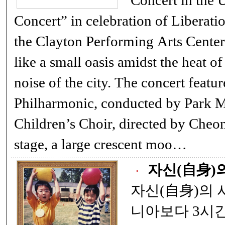
Concert in the U.S. An
Concert” in celebration of Liberati
the Clayton Performing Arts Center 
like a small oasis amidst the heat 
noise of the city. The concert featu
Philharmonic, conducted by Park Mi
Children’s Choir, directed by Cheon
stage, a large crescent moo…
자신(自身)
자신(自身)의 시간 뉴욕은
니아보다 3시간 빠