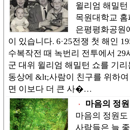
윌리엄 해밀턴 쇼
목원대학교 홈페이지 
은평평화공원에
이 있습니다. 6·25전쟁 첫 해인 1950년 9월 22일 서울
수복작전 때 녹번리 전투에서 29
군 대위 윌리엄 해밀턴 쇼를 기리
동상에 &lt;사람이 친구를 위하여
면 이보다 더 큰 사�…
마음의 정원
마음의 정원도
사람들은 늘 좋