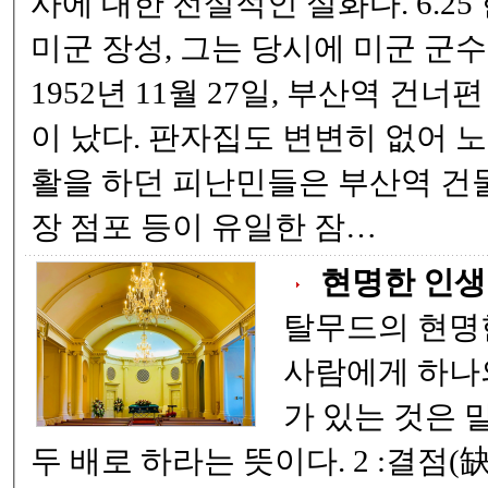
사에 대한 전설적인 실화다. 6.25 한국전쟁에 참전한
미군 장성, 그는 당시에 미군 군수사령관이었다.
1952년 11월 27일, 부산역 건너
이 났다. 판자집도 변변히 없어 노숙자에 가까운 생
활을 하던 피난민들은 부산역 건
장 점포 등이 유일한 잠…
현명한 인생
탈무드의 현명한 
사람에게 하나의
가 있는 것은 
두 배로 하라는 뜻이다. 2 :결점(缺點)이 없는 친구를