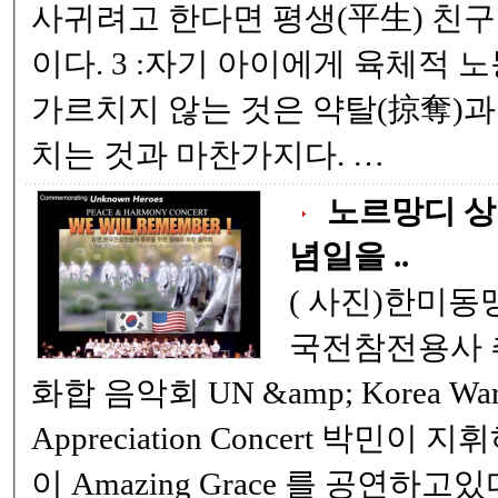
사귀려고 한다면 평생(平生) 친구
이다. 3 :자기 아이에게 육체적 노동(肉體的 勞動)을
가르치지 않는 것은 약탈(掠奪)과
치는 것과 마찬가지다. …
노르망디 상
념일을 ..
( 사진)한미동맹을 기념하고 , 한
국전참전용사 추모를 위한 평화와
화합 음악회 UN &amp; Korea War Veterans
Appreciation Concert 박민이 지휘하는 애틀랜타 필 ~
이 Amazing Grace 를 공연하고있다 . 노르망디 상륙