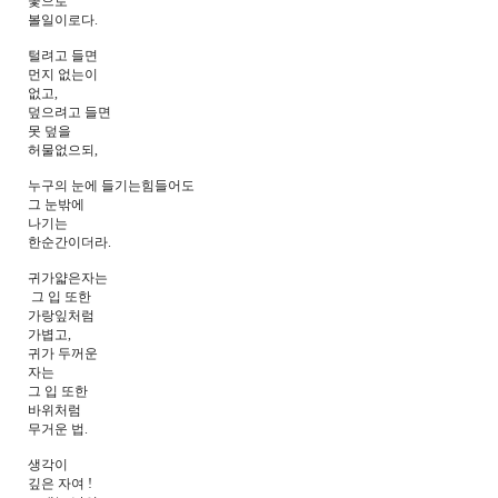
꽃으로
볼일이로다.
털려고 들면
먼지 없는이
없고,
덮으려고 들면
못 덮을
허물없으되,
누구의 눈에 들기는힘들어도
그 눈밖에
나기는
한순간이더라.
귀가얇은자는
그 입 또한
가랑잎처럼
가볍고,
귀가 두꺼운
자는
그 입 또한
바위처럼
무거운 법.
생각이
깊은 자여 !