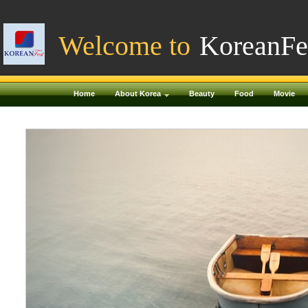
Welcome to
KoreanFe
Home
About Korea
Beauty
Food
Movie