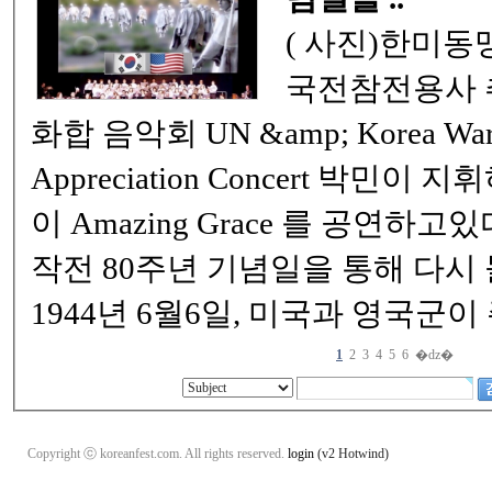
( 사진)한미동맹을 기념하고 , 한
국전참전용사 추모를 위한 평화와
화합 음악회 UN &amp; Korea War Veterans
Appreciation Concert 박민이 지휘하는 애틀랜타 필 ~
이 Amazing Grace 를 공연하고있다 . 노르망디 상륙
작전 80주년 기념일을 통해 다시
1944년 6월6일, 미국과 영국군이
1
2
3
4
5
6
�ǳ�
Copyright ⓒ koreanfest.com. All rights reserved.
login
(v2 Hotwind)