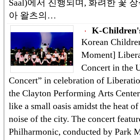
Saal)에서 진행되며, 화려한 꽃
아 왈츠의…
K-Children'
Korean Children's 
Moment] Liberation Day Open
Concert in the U.S. An
Concert” in celebration of Liberati
the Clayton Performing Arts Center 
like a small oasis amidst the heat 
noise of the city. The concert featu
Philharmonic, conducted by Park Mi