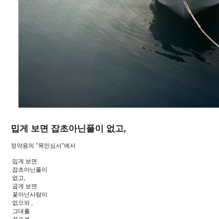
밉게 보면 잡초아닌풀이 없고,
정약용의 "목민심서"에서
밉게 보면
잡초아닌풀이
없고,
곱게 보면
꽃아닌사람이
없으되 ,
그대를