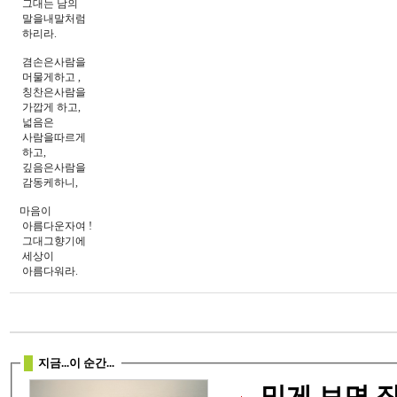
그대는 남의
말을내말처럼
하리라.
겸손은사람을
머물게하고 ,
칭찬은사람을
가깝게 하고,
넓음은
사람을따르게
하고,
깊음은사람을
감동케하니,
마음이
아름다운자여 !
그대그향기에
세상이
아름다워라.
지금...이 순간...