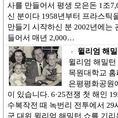
사를 만들어서 평생 모은돈 1조7,
신 분이다 1958년부터 프라스틱을 주워서 양동이를
만들기 시작하신 분 2002년에는 관정 장학 재단을 마
들어서 매년 2,000…
윌리엄 해밀
윌리엄 해밀턴 쇼
목원대학교 홈페이지 
은평평화공원에
이 있습니다. 6·25전쟁 첫 해인 1950년 9월 22일 서울
수복작전 때 녹번리 전투에서 29
군 대위 윌리엄 해밀턴 쇼를 기리