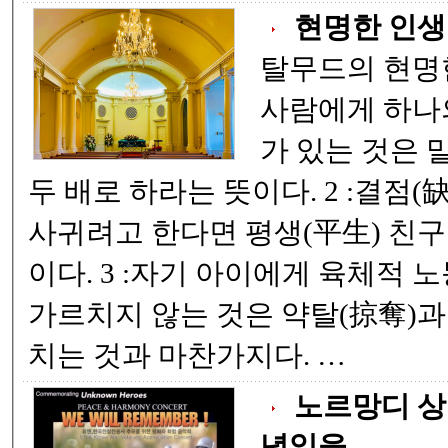
현명한 인생
탈무드의 현명한 
사람에게 하나의
가 있는 것은 
두 배로 하라는 뜻이다. 2 :결점(缺點)이 없는 친구를
사귀려고 한다면 평생(平生) 친구
이다. 3 :자기 아이에게 육체적 노동(肉體的 勞動)을
가르치지 않는 것은 약탈(掠奪)과
치는 것과 마찬가지다. …
노르망디 상
념일을 ..