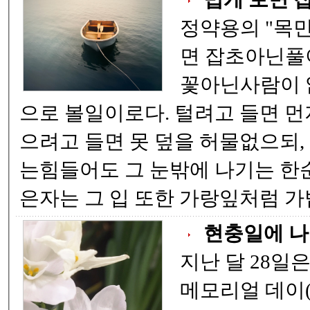
정약용의 "목민심서
면 잡초아닌풀이 없고, 곱게 보면
꽃아닌사람이 없으되 , 그대를 꽃
으로 볼일이로다. 털려고 들면 먼지 없는이 없고, 덮
으려고 들면 못 덮을 허물없으되, 누구의 눈에 들기
는힘들어도 그 눈밖에 나기는 한순간이더라. 귀가얇
은자는 그 
현충일에 나
지난 달 28일
메모리얼 데이(Mem