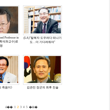
ed Professor in
(LA)"탈북자 도우려다 떠나기
(경영학석좌교수)로
도…더 기다려줘야"
명
의 죽음이》
김관진 장군의 최후 진술
ó��
1
2
3
4
5
�ǳ�