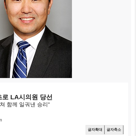
초로 LA시의원 당선
쳐 함께 일궈낸 승리”
m
글자확대
글자축소