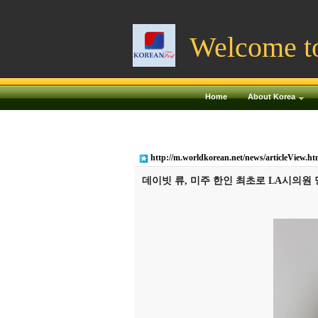
Welcome t
Home
About Korea
http://m.worldkorean.net/news/articleView.h
데이빗 류, 미주 한인 최초로 LA시의원