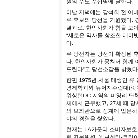
원의 수도 수십명에 달한다.
이날 저녁에는 강석희 전 어
류 후보의 당선을 기원했다. 
결과로, 한인사회가 힘을 모아
“새로운 역사를 창조한 데이빗
다.
류 당선자는 당선이 확정된 후
다. 한인사회가 뭉쳐서 함께 
드린다”고 당선소감을 밝혔다
한편 1975년 서울 태생인 류
경제학과와 뉴저지주립대(럿거
워싱턴DC 지역의 비영리 단
체에서 근무했고, 27세 때 당시
의 보좌관으로 정계에 입문하면
야의 경험을 쌓았다.
현재는 LA카운티 소비자보
회 자문위원, 윌셔센터-코리아