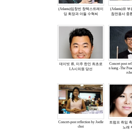
(Atlanta)임창빈 창텍스트레이
(Atlanta)유
딩 회장과 아들 수혁씨
참전용사 중환
Concert post ref
데이빗 류, 미주 한인 최초로
n kang -The Pe
LA시의원 당선
rche
Concert-post reflection by Joelle
트럼프 취임 
choi
노래 