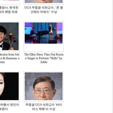
 부총영사, 한국전
UGA 주중광 석좌교수, ‘존 몽
자 48명 위로
고메리 어워드’ 수상
lection from Joh
The Ellen Show Flies Out Korea
ace & Harmony o
n Singer to Perform "Hello" by
stra
Adele
축하행사 한인이
주중광 UGA 석좌교수 '바이
부른다
러스 학회'서 수상