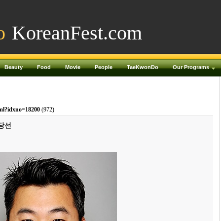
o
KoreanFest.com
Beauty
Food
Movie
People
TaeKwonDo
Our Programs
tml?idxno=18200
(972)
 당선