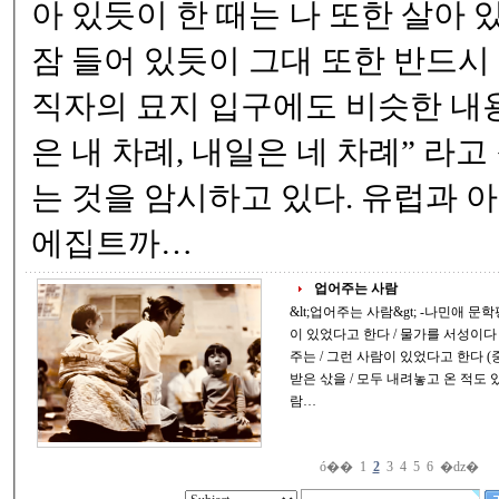
아 있듯이 한 때는 나 또한 살아 
잠 들어 있듯이 그대 또한 반드시 잠들리
직자의 묘지 입구에도 비슷한 내용이 있
은 내 차례, 내일은 네 차례” 라
는 것을 암시하고 있다. 유럽과 아시아 인도, 그리고
에집트까…
업어주는 사람
&lt;업어주는 사람&gt; -나민애 문학평론가- 오래전에 냇물을 업어 건네주는 직업
이 있었다고 한다 / 물가를 서성이다
주는 / 그런 사람이 있었다고 한다 (중략) 병든 사람을 집에까지 업어다주고 그날
받은 삯을 / 모두 내려놓고 온 적도 
람…
ó��
1
2
3
4
5
6
�ǳ�