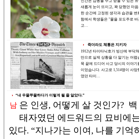
인간은 감동을 주고 받을 수 있는 유일한 존재라고 
새롭게 눈이 뜨이고, 꽉 닫혔던 마음의 
한 순간에 고정된 생각과 습관을 변화시킵니다..’ 19세기, 
험에서 학생들은 "물을 포도주로 바
고…
죽더라도 체통은 지키자
1912년 타이타닉호가 빙산에 부닥쳐 침몰하는 과정은 영화로 
만으로 실제 상황을 다 알기는 어렵습니다 당시 생존자인 부선장은 
묵 끝에 드디어 사고 당시의 이야기를 공개했습니다. 1912년 4월 14일은 공포의 날
이었습니다. 사고로 1,514명이 사망했고 710명이 구조되었습니다. 사고 당시 38세
였던 타이…
“내 우물쭈물하다가 이렇게 될 줄 알았다.”
은 인생, 어떻게 살 것인가? ​ 백 년 전쟁 때 영국의
남
태자였던 에드워드의 묘비에는
있다. “지나가는 이여, 나를 기억하라. 지금 그대가 살