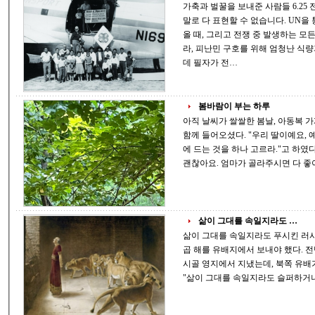
가축과 벌꿀을 보내준 사람들 6.25 전쟁에 우리 민족이 미국으로부터 받은 은혜는
말로 다 표현할 수 없습니다. UN을
올 때, 그리고 전쟁 중 발생하는 모
라, 피난민 구호를 위해 엄청난 식량과
데 필자가 전…
봄바람이 부는 하루
아직 날씨가 쌀쌀한 봄날, 아동복 가게에 허름한 옷차림의 아주머니가 여자아이와
함께 들어오셨다. "우리 딸이예요, 예쁜 티셔츠 하나 주세요." 나는 아이에게 "마음
에 드는 것을 하나 고르라."고 하였다. 그랬더니 아이는 환하게 웃으며, "아무거나
삶이 그대를 속일지라도 …
삶이 그대를 속일지라도 푸시킨 러시아를 대표하는 국민 시인 푸시킨은 20대의 일
곱 해를 유배지에서 보내야 했다. 전반부는 남쪽 오데사 부근에서, 후반부는 북쪽
시골 영지에서 지냈는데, 북쪽 유배가 끝나갈 무렵 그는 한 편의 짧은 시를 쓴다.