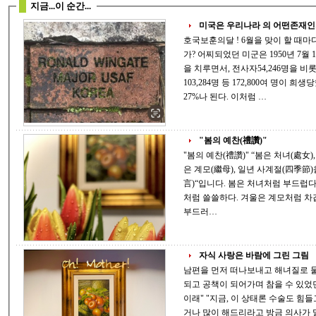
지금...이 순간...
미국은 우리나라 의 어떤존재
호국보훈의달 ! 6월을 맞이 할 때마다 잊지 못하는 미국은 우리나라 의 어떤존재인
가? 어찌되었던 미군은 1950년 7월 1일 한국에 첫발을 디딘 이후 3년 1개월 간 전쟁
을 치루면서, 전사자54,246명을 비롯하여 실종자 8,177명, 포로7,14
103,284명 등 172,800여 명이 희생당했다. 국군 희생자가 645,000명
27%나 된다. 이처럼 …
"봄의 예찬(禮讚)"
"봄의 예찬(禮讚)" “봄은 처녀(處女), 여름은 어머니, 가을은 미망인(未亡人), 겨울
은 계모(繼母), 일년 사계절(四季節)을 여인(女人)에 비유한 폴란드의 명언(名
言)“입니다. 봄은 처녀처럼 부드럽다. 여름은 어머니처럼 풍성하다. 가을은 미망인
처럼 쓸쓸하다. 겨울은 계모처럼 차갑다. 봄 처녀가 불룩한 생명의 젖
부드러…
자식 사랑은 바람에 그린 그림
남편을 먼저 떠나보내고 해녀질로 물 숨 참으며 숨비소리 한
되고 공책이 되어가며 참을 수 있었던 만큼의 행복은 간 곳 없이 "형…. 엄마가 암
이래" "지금, 이 상태론 수술도 힘들고 길어봐야 6개월이라며 집에 모셔서 맛있는
거나 많이 해드리라고 방금 의사가 말씀하고 가셨어요" "그럼 간병은 누가하지?"