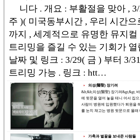
니다 . 개요 : 부활절을 맞아 , 3/29( 금 ) 부터 3/31(
주 )( 미국동부시간 , 우리 시간으로는 4/1 오후 1 시 )
까지 , 세계적으로 유명한 뮤지컬 "JESUS" 의 무료 스
트리밍을 즐길 수 있는 기회가 열립니다 . 세부 내용 :
날짜 및 링크 : 3/29( 금 ) 부터 3/31( 주 ) 까지 무료 스
트리밍 가능 . 링크 : htt…
의성(醫聖) 장기려
&lt;&lt;의성(醫聖) 장기려&gt;&gt; 바보 의사 "장기려 박사" 이야기입니다. “제가 밤
에 뒷문을 열어 놓을 테니 어서 집으로 가세요.” 장기려 박사
사람이 병원에 입원했다가 퇴원을 해
가축과 벌꿀을 보내준 사람들