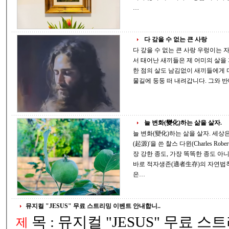
…
다 갚을 수 없는 큰 사랑
다 갚을 수 없는 큰 사랑 우렁이는 자기 몸 안에 40~100개의 알을 낳는데, 그 알에
서 태어난 새끼들은 제 어미의 살을 파먹으며 성장한다고 합니다. 어미 우렁이가
한 점의 살도 남김없이 새끼들에게 다 내어주면 어미의 남은 빈 껍데기는 흐르는
늘 변화(變化)하는 삶을 살자.
늘 변화(變化)하는 삶을 살자. 세상은 하루가 다르게 변해가고 있다. '종(種)의 기원
(起源)'을 쓴 찰스 다윈(Charles Robert Dar
장 강한 종도, 가장 똑똑한 종도 아
바로 적자생존(適者生存)의 자연법칙(自然法則)이다. 빌 게
은…
뮤지컬 "JESUS" 무료 스트리밍 이벤트 안내합니..
목 : 뮤지컬 "JESUS" 무료 스트리밍 이벤트 안내합
제