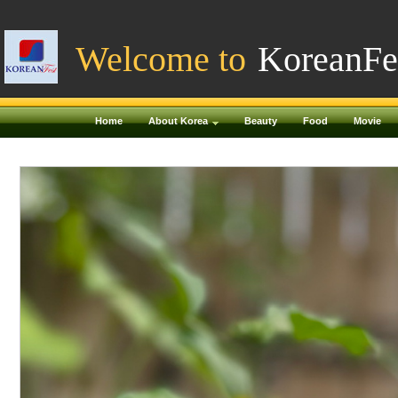
Welcome to
KoreanFe
Home
About Korea
Beauty
Food
Movie