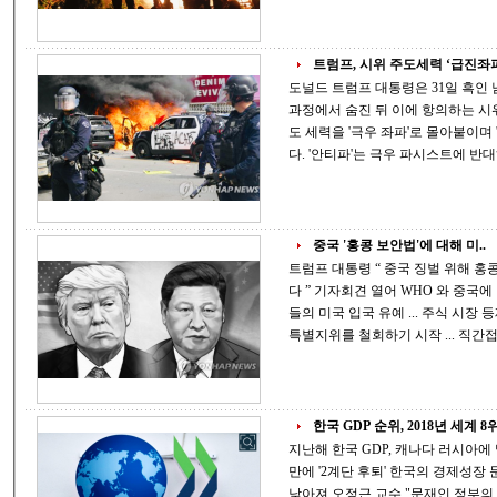
트럼프, 시위 주도세력 ‘급진좌파’
도널드 트럼프 대통령은 31일 흑인
과정에서 숨진 뒤 이에 항의하는 시
도 세력을 '극우 좌파'로 몰아붙이
중국 '홍콩 보안법'에 대해 미..
트럼프 대통령 “ 중국 징벌 위해 홍콩에 대한 특별지위 철회 ...WHO 와 관계 끝낸
다 ” 기자회견 열어 WHO 와 중국에 맹폭격 가해 " 안보 위협 가능성 있는 중국인
들의 미국 입국 유예 ... 주식 시장 등재된 中 기업 면밀히 조사 " " 홍콩에 부여했던
한국 GDP 순위, 2018년 세계 8
지난해 한국 GDP, 캐나다 러시아에 밀려
만에 '2계단 후퇴' 한국의 경제성장 둔화 영향으로 세계에서 차지하는 경제력 순위
낮아져 오정근 교수 "문재인 정부의 잘못된 정책으로 경제 후퇴...예상된 결과"