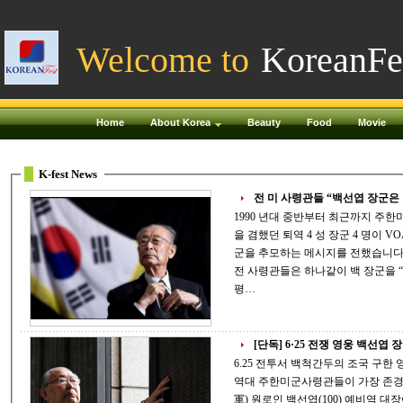
Welcome to
KoreanFe
Home
About Korea
Beauty
Food
Movie
K-fest News
전 미 사령관들 “백선엽 장군은 
1990 년대 중반부터 최근까지 주한미군사령관과 유엔군사령관 , 한미연합사령관
을 겸했던 퇴역 4 성 장군 4 명이 VOA 를 통해 , 100 세를 일기로 별세한 백선엽 장
군을 추모하는 메시지를 전했습니다 . 백선엽 장군과 수십 년 동안 인연을 맺어
전 사령관들은 하나같이 백 장군을 “ 정신적 지주 ” 로 부르며 그가 한국의 생존과
평…
[단독] 6·25 전쟁 영웅 백선엽 장
6.25 전투서 백척간두의 조국 구한 영웅 32세에 대한민국 최초의 4성 장
역대 주한미군사령관들이 가장 존경한 한국 군인 6·25 전
軍) 원로인 백선엽(100) 예비역 대장