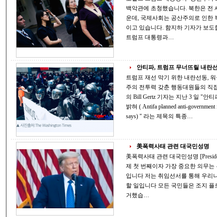
백악관에 초청했습니다. 북한은 전 
운데, 국제사회는 공산주의로 인한 
이고 있습니다. 함지하 기자가 보도합니다. 탈북민 그레이스 조 
트럼프 대통령과…
안티파, 트럼프 무너뜨릴 내란선동
트럼프 재선 막기 위한 내란선동, 
주의 전투력 갖춘 행동대원들의 직접행동 = 폭력과 약탈 The Washington Times 지
의 Bill Gertz 기자는 지난 3 일 "안티파 수개월간 반정부 내란 계획 , 사법당국 관리
밝혀 ( Antifa planned anti-government insurgency for months, law enforcement official
says) " 라는 제목의 특종…
美폭력사태 관련 대국민성명
美폭력사태 관련 대국민성명 [President Trump 20세기 최고 명연설] "대통령으로서
제 첫 번째이자 가장 중요한 의무는 우리의 위대한 국가와 미국민들을 지키는 것
입니다 저는 취임선서를 통해 우리나라의 법을 수호하겠다고 밝혔고,그것이 제가
할 일입니다 모든 국민들은 조지 플로이드의 잔혹한 죽음에 정당하게 분노하고 항
거했습…