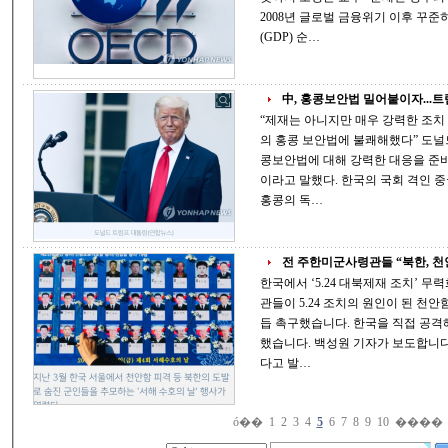
2008년 글로벌 금융위기 이후 꾸
(GDP) 순…
中, 홍콩보안법 밀어붙이자...트럼
“제재는 아니지만 매우 강력한 조치 될 것” 백악관 대변인 “트럼프
의 홍콩 보안법에 불쾌해했다” 도널드 트럼프 대통령은 26일(현지시간) 중국의 홍
콩보안법에 대해 강력한 대응을 준비
이라고 말했다. 한국의 국회 격인 중국의 전국인민대표대회(전인대)는 오는 28일
홍콩의 독…
전 주한미군사령관들 “북한, 천안
한국에서 ‘5.24 대북제재 조치’ 
관들이 5.24 조치의 원인이 된 천
듭 촉구했습니다. 한국을 직접 공격해
했습니다. 백성원 기자가 보도합니다. 한국 정부가 ‘5.24 조치’의 실효성이 
다고 발…
ó��
1
2
3
4
5
6
7
8
9
10
����