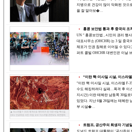
지병으로 건강이 많이 악화된 것으로
을 잘 알아보�…
홍콩 보안법 통과 후 중국의 조치와
UN “ 홍콩보안법 , 시민의 권리 행사의 범죄화 할 가능성 우려돼 ” 유엔 인권최고
대표사무소 (OHCHR) 는 3 일 중국의 홍콩 국가보안법 ( 홍콩보안법 ) 시행에 따른
체포가 인권 침해로 이어질 수 있다고
퍼트 콜빌 OHCHR
“이란 핵·미사일 시설, 이스라엘 F
“이란 핵·미사일 시설, 이스라엘 F-35 폭격 받아 폭발”
수도 해킹하려다 실패…폭격 후 이스라엘·이란 둘 다
지시간) 이란 테헤란 남동쪽 30킬
있었다. 지난 6월 26일에는 테헤란 남쪽 250킬로미
부 시설�…
트럼프, 공산주의 희생자 기념일 
도널드 트럼프 대통령이 ‘공산주의