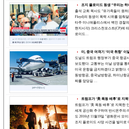
조지 플로이드 동생 “우리는 하나
출석 교회 목사도 “유가족들이 원하는 건 폭력 아닌 
Floyd)의 동생이 폭력 시위를 멈
타주 미니애폴리스에서 백인 경찰의 가혹
현지시각) 크리스천포스트(CP)에 따
로이드…
미, 중국 여객기 ‘미국 취항’ 이달 
도널드 트럼프 행정부가 중국 항공사
보도했다. 교통부는 이날 성명을 통해 오는 16일부터 중국 항공기 소속 여객기의
미국 운항을 금지하겠다고 밝혔다. 이번 규제는 중국국제항공(에어차이나), 중국
동방항공, 중국남방항공, 하이난항공 등에 적용
짜를 앞당길 …
트럼프가 ‘美 폭동 배후’로 지목한
트럼프가 ‘美 폭동 배후’로 지목한 안
세계 공산화 추구하며 반시온주의-
도 2016년 11월19일 "광화문서 
조지 플로이드 사망 사건을 빌미로 