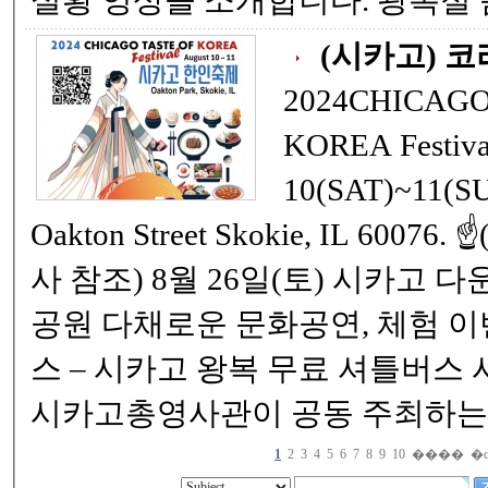
실황 영상을 소개합니다.
(시카고) 
2024CHICAGO
KOREA Festival Augu
10(SAT)~11(SUN) 장소 
Oakton Street Skokie, IL 60076. ☝️(아래는 2023년 기
사 참조) 8월 26일(토) 시카고 다운타운 매기데일리
공원 다채로운 문화공연, 체험 이벤트, 먹거리 나일
스 – 시카고 왕복 무료 셔틀버스 시카고한인회와 주
시카고총영사관이 공동 주최하는 2
1
2
3
4
5
6
7
8
9
10
����
�