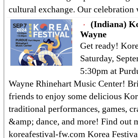
cultural exchange. Our celebra
(Indiana) K
Wayne
Get ready! Kore
Saturday, Septe
5:30pm at Purdu
Wayne Rhinehart Music Center! Bring your family and
friends to enjoy some delicious Kor
traditional performances, games, c
&amp; dance, and more! Find out more: ➡
koreafestival-fw.com Korea Festival Fort Wayne is a