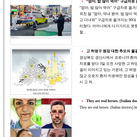
“엄마, 밥 많이 먹어” 구급차로 옮
“엄마, 밥 많이 먹어” 구급차로 옮겨
외친 말 “엄마, 막내 왔어. 밥 많이 먹어야 해…” “기다릴 테니까 아무 걱정하지 말
고 다녀와” 구급차로 옮겨지는 90대 어머니를 향해 백발이 성성한 60대 아들이 소
리쳤다. 어머니에게 다가가지도 못했던 아들은 멀리서나마, 30초도 되지 않는
찰…
고 허영구 원장 대한 추모의 물
경상북도 경산시에서 코로나19 환자
치료를 받다 3일 오전 사망한 고 허영구 원장(허영구내 과의원)에 대한 추모의 물
결이 이어지고 있는 가운데, 고 허영
않고 오로지 환자 치료에만 정성을 쏟은 분"으로 기
시 고 허…
They are real heroes. (Italian do
The