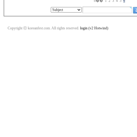
ó��
1
2
3
4
5
6
Copyright ⓒ koreanfest.com. All rights reserved.
login
(v2 Hotwind)