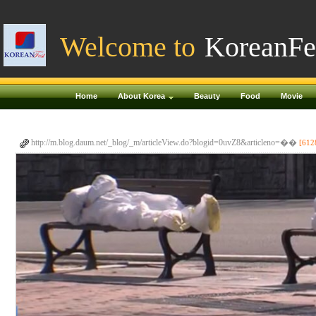
Welcome to
KoreanFe
Home
About Korea
Beauty
Food
Movie
http://m.blog.daum.net/_blog/_m/articleView.do?blogid=0uvZ8&articleno=��
[612