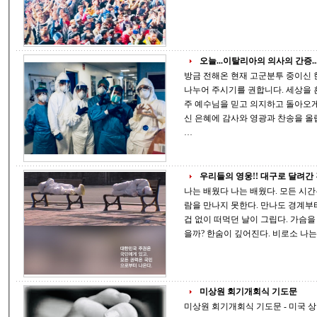
오늘...이탈리아의 의사의 간증..
방금 전해온 현재 고군분투 중이신 한 이탈리아의사의 간증입니다. 주위에 많이
나누어 주시기를 권합니다. 세상을 흔드심을 통하여 당신의 사랑하시는 백성들이
주 예수님을 믿고 의지하고 돌아오게 하시는 하나님 아버지의 놀라우신 섭리와 크
신 은혜에 감사와 영광과 찬송을 올립니다 ! 아멘 할렐루야 [ 나는 이제 하나님의
…
우리들의 영웅!! 대구로 달려
나는 배웠다 나는 배웠다. 모든 시간은 정지되었다. 일상이 사라졌다. 만나야 할 사
람을 만나지 못한다. 만나도 경계부터 해야 한다. 여러 사람
겁 없이 떠먹던 날이 그립다. 가슴을 끌어안고 우정을 나누던 날이 또다시 올 수 있
을까? 한숨이 깊
미상원 회기개회식 기도문
미상원 회기개회식 기도문 - 미국 상원