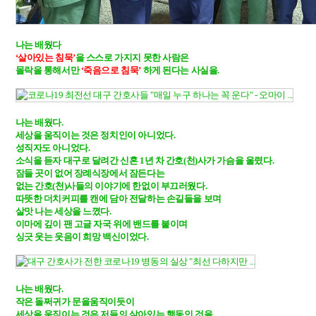
‘살아있는 침묵’
을 스스로 가지지 못한 사람은 

몰락을 통해서만 
‘죽음으로 침묵’ 
하게 된다는 사실을.

나는 배웠다.

세상을 움직이는 것은 정치인이 아니었다. 

성직자도 아니었다. 

소식을 듣자 대구로 달려간 신혼 1년 차 간호(천)사가 가슴을 울렸다. 

잠들 곳이 없어 장례식장에서 잠든다는 

없는 간호(천)사들의 이야기에 한없이 부끄러웠다. 

따뜻한 더치커피를 캔에 담아 전달하는 손길들을 보며 

살맛 나는 세상을 느꼈다. 

이마에 깊이 팬 고글 자국 위에 밴드를 붙이며 

싱긋 웃는 웃음이 희망 백신이었다. 

나는 배웠다. 

작은 돌쩌귀가 문을움직이듯이 

세상을 움직이는 것은 저들의 살아있는 행동인 것을.
