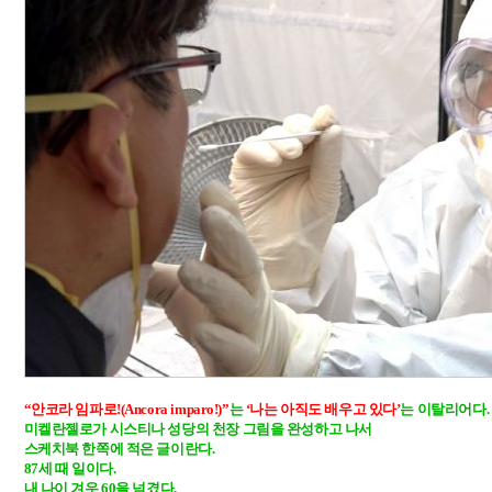
“안코라 임파로!(Ancora imparo!)”
는 
‘나는 아직도 배우고 있다’
는 이탈리어다. 

미켈란젤로가 시스티나 성당의 천장 그림을 완성하고 나서

스케치북 한쪽에 적은 글이란다. 

87세 때 일이다. 

내 나이 겨우 60을 넘겼다. 
