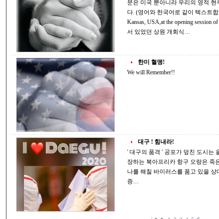
문은 미국 뿐아니라 우리의 영적 현
다. (영어와 한국어로 같이 텍스트합니다) + This interesting prayer was given in
Kansas, USA,at the opening session of their Senate. 
서 있었던 상원 개회식…
한미 혈맹!
We will Remember!!
대구 ! 힘내라!
' 대구의 품격 ' 공포가 덮친 도시는 을씨년스럽고 음울하다 . 카뮈의 ' 페스트 ' 에 등
장하는 북아프리카 항구 오랑은 죽은 쥐가 나타나면서 아비규환으로 변해간다 .
나를 해칠 바이러스를 품고 있을 상대에 대한 불신 , 나만은 살아야 한다는 절규가
증…